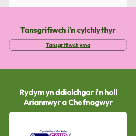
Tansgrifiwch i'n cylchlythyr
Tansgrifiwch yma
Rydym yn ddiolchgar i'n holl
Ariannwyr a Chefnogwyr