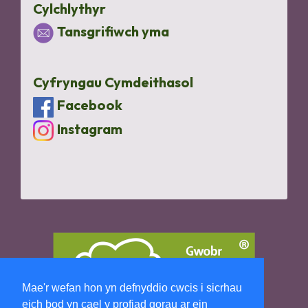
Cylchlythyr
Tansgrifiwch yma
Cyfryngau Cymdeithasol
Facebook
Instagram
Mae'r wefan hon yn defnyddio cwcis i sicrhau
eich bod yn cael y profiad gorau ar ein