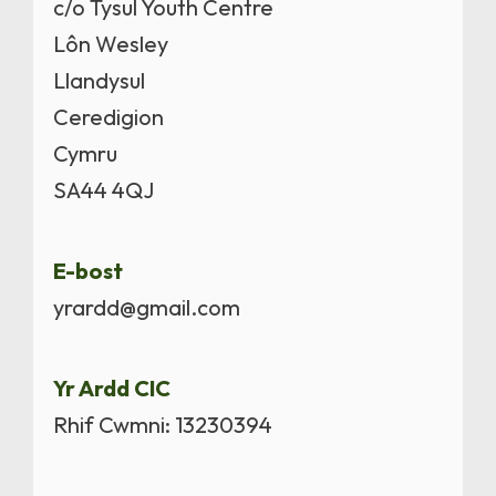
c/o Tysul Youth Centre
Lôn Wesley
Llandysul
Ceredigion
Cymru
SA44 4QJ
E-bost
yrardd@gmail.com
Yr Ardd CIC
Rhif Cwmni: 13230394