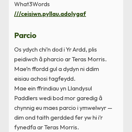
What3Words
///ceisiwn.pyllau.adolygaf
Parcio
Os ydych chi’n dod i Yr Ardd, plis
peidiwch â pharcio ar Teras Morris.
Mae’n ffordd gul a dydyn ni ddim
eisiau achosi tagfeydd.
Mae ein ffrindiau yn Llandysul
Paddlers wedi bod mor garedig â
chynnig eu maes parcio i ymwelwyr —
dim ond taith gerdded fer yw hi i’r
fynedfa ar Teras Morris.