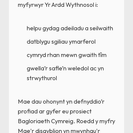
myfyrwyr Yr Ardd Wythnosol i:
helpu gydag adeiladu a seilwaith
datblygu sgiliau ymarferol
cymryd rhan mewn gwaith tîm
gwella’r safle’n weledol ac yn
strwythurol
Mae dau ohonynt yn defnyddio’r
profiad ar gyfer eu prosiect
Bagloriaeth Cymreig. Roedd y myfry
Mae'r disgyblion yn mwynhau'r