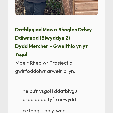
Datblygiad Mawr: Rhaglen Ddwy
Ddiwrnod (Blwyddyn 2)
Dydd Mercher – Gweithio yn yr
Ysgol
Mae’r Rheolwr Prosiect a
gwirfoddolwr arweiniol yn:
helpu’r ysgol i ddatblygu
ardaloedd tyfu newydd
cefnogi’r polytwnel