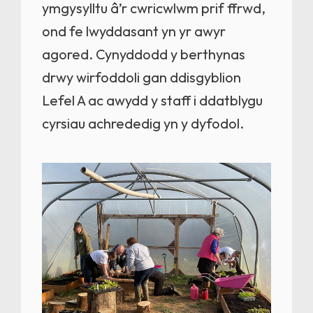
ymgysylltu â’r cwricwlwm prif ffrwd,
ond fe lwyddasant yn yr awyr
agored. Cynyddodd y berthynas
drwy wirfoddoli gan ddisgyblion
Lefel A ac awydd y staff i ddatblygu
cyrsiau achrededig yn y dyfodol.