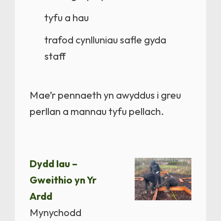
tyfu a hau
trafod cynlluniau safle gyda
staff
Mae’r pennaeth yn awyddus i greu
perllan a mannau tyfu pellach.
Dydd Iau –
Gweithio yn Yr
Ardd
Mynychodd