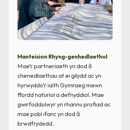
Manteision Rhyng-genhedlaethol
Mae’r partneriaeth yn dod â
chenedlaethau at ei gilydd ac yn
hyrwyddo’r iaith Gymraeg mewn
ffordd naturiol a defnyddiol. Mae
gwirfoddolwyr yn rhannu profiad ac
mae pobl ifanc yn dod â
brwdfrydedd.