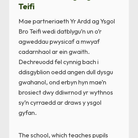
Teifi
Mae partneriaeth Yr Ardd ag Ysgol
Bro Teifi wedi datblygu’n un o’r
agweddau pwysicaf a mwyaf
cadarnhaol ar ein gwaith.
Dechreuodd fel cynnig bach i
ddisgyblion oedd angen dull dysgu
gwahanol, ond erbyn hyn mae’n
brosiect dwy ddiwrnod yr wythnos
sy’n cyrraedd ar draws y ysgol
gyfan.
The school, which teaches pupils