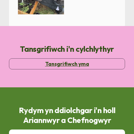
Tansgrifiwch i'n cylchlythyr
Tansgrifiwch yma
Rydym yn ddiolchgar i'n holl
Ariannwyr a Chefnogwyr