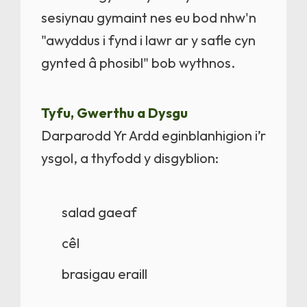
sesiynau gymaint nes eu bod nhw'n
"awyddus i fynd i lawr ar y safle cyn
gynted â phosibl" bob wythnos.
Tyfu, Gwerthu a Dysgu
Darparodd Yr Ardd eginblanhigion i’r
ysgol, a thyfodd y disgyblion:
salad gaeaf
cêl
brasigau eraill