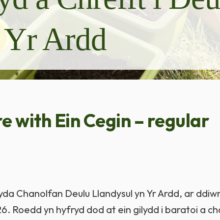
 Yr Ardd
e with Ein Cegin – regular
yda Chanolfan Deulu Llandysul yn Yr Ardd, ar ddiw
6. Roedd yn hyfryd dod at ein gilydd i baratoi a ch