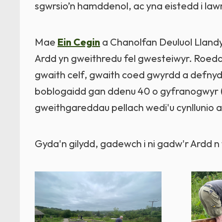
sgwrsio’n hamddenol, ac yna eistedd i law
Mae
Ein Cegin
a Chanolfan Deuluol Llandys
Ardd yn gweithredu fel gwesteiwyr. Roed
gwaith celf, gwaith coed gwyrdd a defnydd
boblogaidd gan ddenu 40 o gyfranogwyr (2
gweithgareddau pellach wedi'u cynllunio 
Gyda'n gilydd, gadewch i ni gadw'r Ardd n 