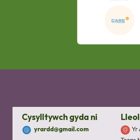
Cysylltywch gyda ni
Lleo
yrardd@gmail.com
Yr
Teras 