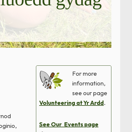
For more
information,
see our page
Volunteering at Yr Ardd
.
rnod
See Our Events page
oginio,