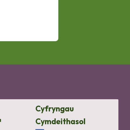
Cyfryngau
a
Cymdeithasol