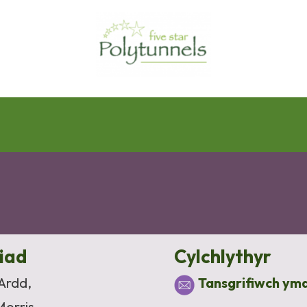
liad
Cylchlythyr
 Ardd,
Tansgrifiwch ym
Morris,