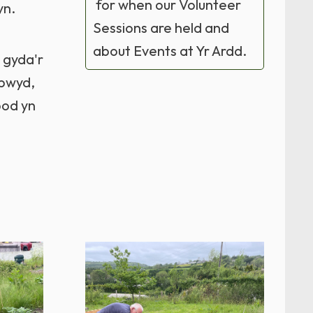
for when our Volunteer
yn.
Sessions are held and
about Events at Yr Ardd.
 gyda'r
 bwyd,
bod yn