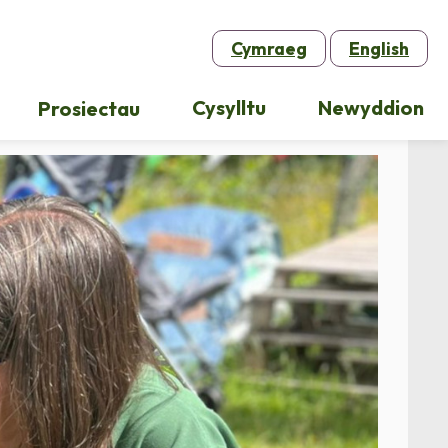
Cymraeg
English
Cysylltu
Newyddion
Prosiectau