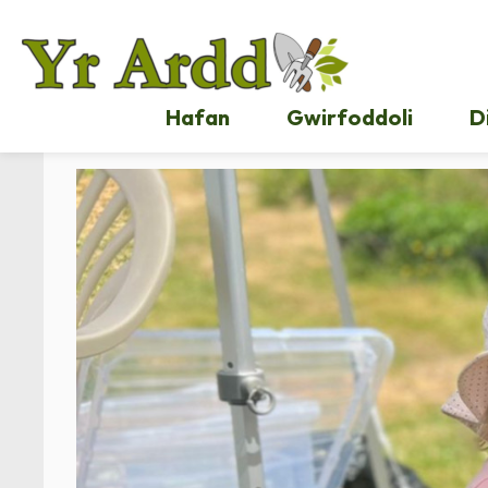
Hafan
Gwirfoddoli
D