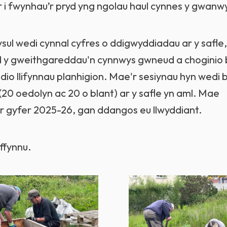
r i fwynhau’r pryd yng ngolau haul cynnes y gwanw
ul wedi cynnal cyfres o ddigwyddiadau ar y safle,
d y gweithgareddau'n cynnwys gwneud a choginio
io llifynnau planhigion. Mae'r sesiynau hyn wedi 
0 oedolyn ac 20 o blant) ar y safle yn aml. Mae
ar gyfer 2025-26, gan ddangos eu llwyddiant.
ffynnu.