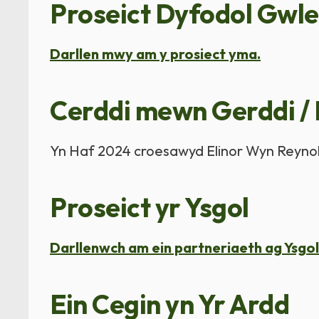
Proseict Dyfodol Gwle
Darllen mwy am y prosiect yma.
Cerddi mewn Gerddi /
Yn Haf 2024 croesawyd Elinor Wyn Reynold
Proseict yr Ysgol
Darllenwch am ein partneriaeth ag Ysgol 
Ein Cegin yn Yr Ardd