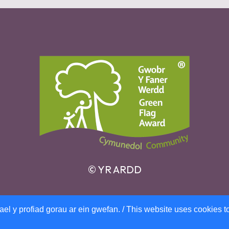
​© YR ARDD
el y profiad gorau ar ein gwefan. / This website uses cookies t