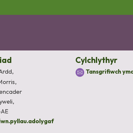
liad
Cylchlythyr
 Ardd,
Tansgrifiwch ym
Morris,
Pencader
yweli,
4AE
siwn.pyllau.adolygaf