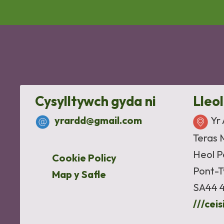
Cysylltywch gyda ni
Lleo
yrardd@gmail.com
Yr
Teras 
Heol 
Cookie Policy
Pont-T
Map y Safle
SA44 
///cei