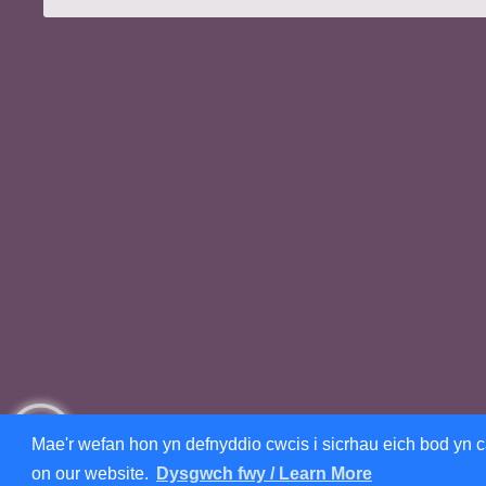
Mae'r wefan hon yn defnyddio cwcis i sicrhau eich bod yn ca
on our website.
Dysgwch fwy / Learn More