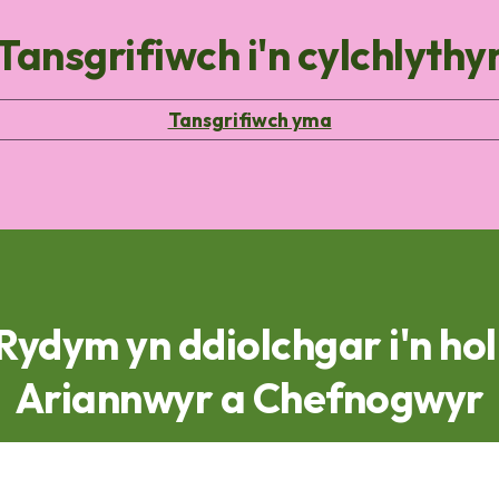
Tansgrifiwch i'n cylchlythy
Tansgrifiwch yma
Rydym yn ddiolchgar i'n hol
Ariannwyr a Chefnogwyr