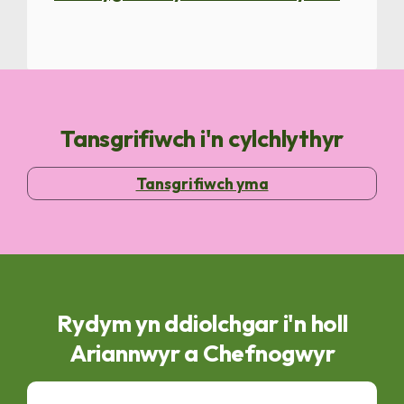
Tansgrifiwch i'n cylchlythyr
Tansgrifiwch yma
Rydym yn ddiolchgar i'n holl
Ariannwyr a Chefnogwyr