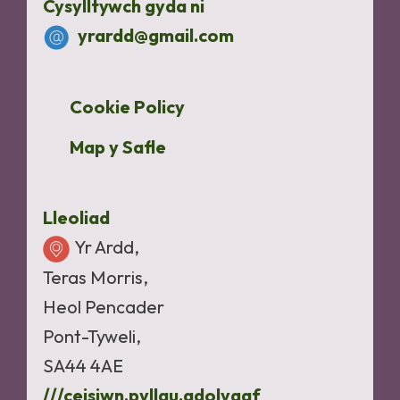
Cysylltywch gyda ni
yrardd@gmail.com
Cookie Policy
Map y Safle
Lleoliad
Yr Ardd,
Teras Morris,
Heol Pencader
Pont-Tyweli,
SA44 4AE
///ceisiwn.pyllau.adolygaf