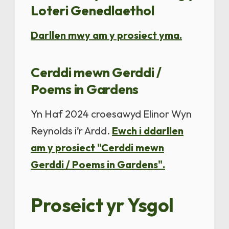
Loteri Genedlaethol
Darllen mwy am y prosiect yma.
Cerddi mewn Gerddi /
Poems in Gardens
Yn Haf 2024 croesawyd Elinor Wyn
Reynolds i’r Ardd.
Ewch i ddarllen
am y prosiect "Cerddi mewn
Gerddi / Poems in Gardens".
Proseict yr Ysgol