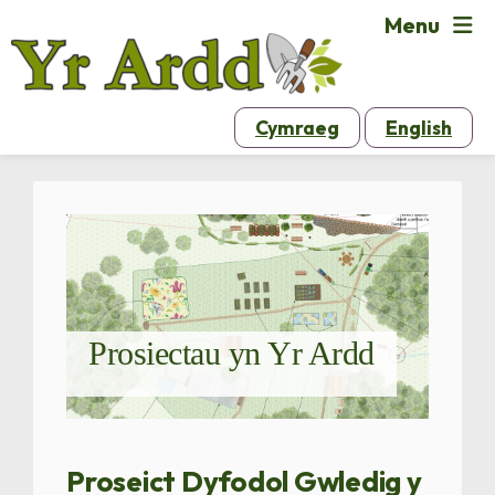
Menu
Cymraeg
English
Prosiectau yn Yr Ardd
Proseict Dyfodol Gwledig y