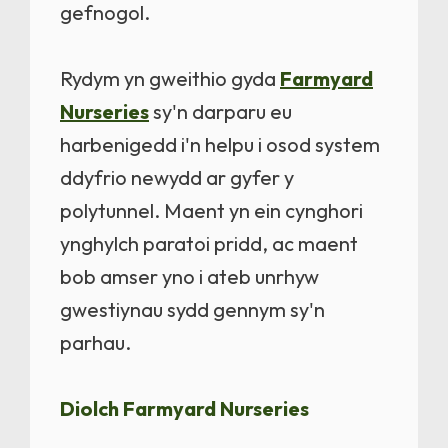
gefnogol.
Rydym yn gweithio gyda
Farmyard
Nurseries
sy'n darparu eu
harbenigedd i'n helpu i osod system
ddyfrio newydd ar gyfer y
polytunnel. Maent yn ein cynghori
ynghylch paratoi pridd, ac maent
bob amser yno i ateb unrhyw
gwestiynau sydd gennym sy'n
parhau.
Diolch Farmyard Nurseries