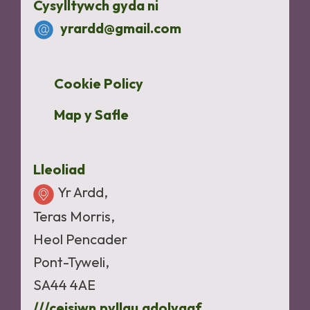
Cysylltywch gyda ni
yrardd@gmail.com
Cookie Policy
Map y Safle
Lleoliad
Yr Ardd,
Teras Morris,
Heol Pencader
Pont-Tyweli,
SA44 4AE
///ceisiwn.pyllau.adolygaf