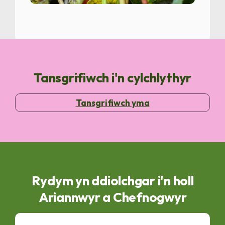
Tansgrifiwch i'n cylchlythyr
Tansgrifiwch yma
Rydym yn ddiolchgar i'n holl
Ariannwyr a Chefnogwyr