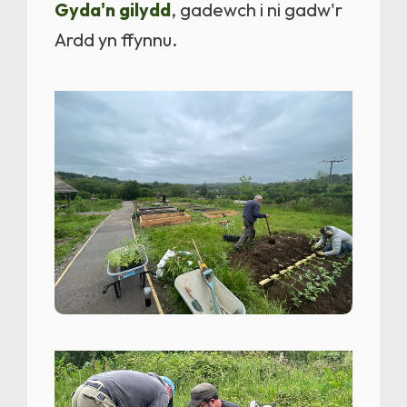
Gyda'n gilydd
, gadewch i ni gadw'r
Ardd yn ffynnu.