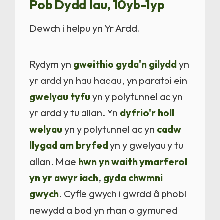
Pob Dydd Iau, 10yb-1yp
Dewch i helpu yn Yr Ardd!
Rydym yn
gweithio gyda'n gilydd
yn
yr ardd yn hau hadau, yn paratoi ein
gwelyau tyfu
yn y polytunnel ac yn
yr ardd y tu allan. Yn
dyfrio'r holl
welyau
yn y polytunnel ac yn
cadw
llygad am bryfed
yn y gwelyau y tu
allan. Mae
hwn yn waith ymarferol
yn yr awyr iach
,
gyda chwmni
gwych
. Cyfle gwych i gwrdd â phobl
newydd a bod yn rhan o gymuned