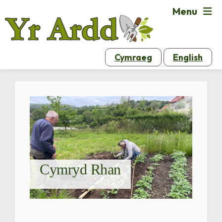
Menu
Cymraeg
English
Cymryd Rhan