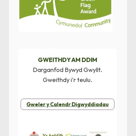
GWEITHDY AM DDIM
Darganfod Bywyd Gwyllt.
Gweithdy i'r teulu.
Gweler y Calendr Digwyddiadau