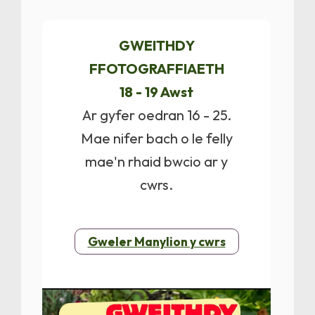
GWEITHDY
FFOTOGRAFFIAETH
18 - 19 Awst
Ar gyfer oedran 16 - 25.
Mae nifer bach o le felly
mae'n rhaid bwcio ar y
cwrs.
Gweler Manylion y cwrs