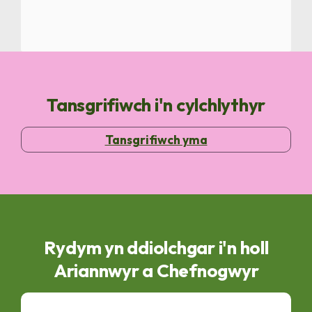
Tansgrifiwch i'n cylchlythyr
Tansgrifiwch yma
Rydym yn ddiolchgar i'n holl
Ariannwyr a Chefnogwyr