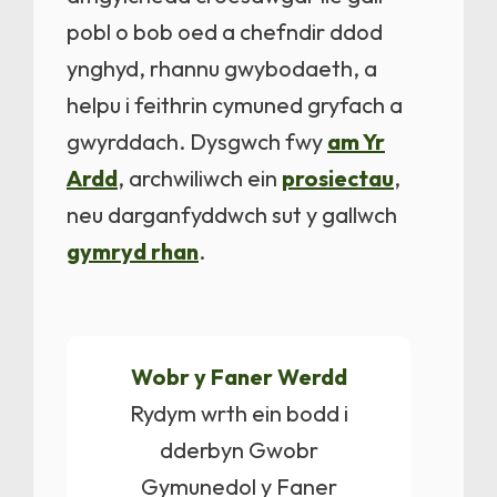
pobl o bob oed a chefndir ddod
ynghyd, rhannu gwybodaeth, a
helpu i feithrin cymuned gryfach a
gwyrddach. Dysgwch fwy
am Yr
Ardd
, archwiliwch ein
prosiectau
,
neu darganfyddwch sut y gallwch
gymryd rhan
.
Wobr y Faner Werdd
Rydym wrth ein bodd i
dderbyn Gwobr
Gymunedol y Faner