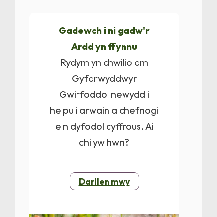
Gadewch i ni gadw'r
Ardd yn ffynnu
Rydym yn chwilio am
Gyfarwyddwyr
Gwirfoddol newydd i
helpu i arwain a chefnogi
ein dyfodol cyffrous. Ai
chi yw hwn?
Darllen mwy