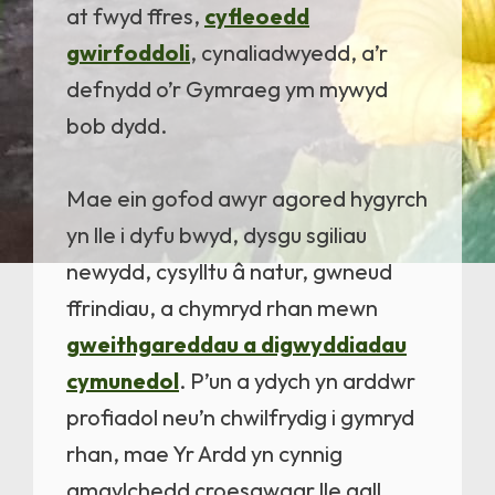
at fwyd ffres,
cyfleoedd
gwirfoddoli
, cynaliadwyedd, a’r
defnydd o’r Gymraeg ym mywyd
bob dydd.
Mae ein gofod awyr agored hygyrch
yn lle i dyfu bwyd, dysgu sgiliau
newydd, cysylltu â natur, gwneud
ffrindiau, a chymryd rhan mewn
gweithgareddau a digwyddiadau
cymunedol
. P’un a ydych yn arddwr
profiadol neu’n chwilfrydig i gymryd
rhan, mae Yr Ardd yn cynnig
amgylchedd croesawgar lle gall