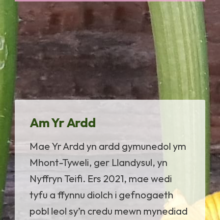
Am Yr Ardd
Mae Yr Ardd yn ardd gymunedol ym
Mhont-Tyweli, ger Llandysul, yn
Nyffryn Teifi. Ers 2021, mae wedi
tyfu a ffynnu diolch i gefnogaeth
pobl leol sy’n credu mewn mynediad