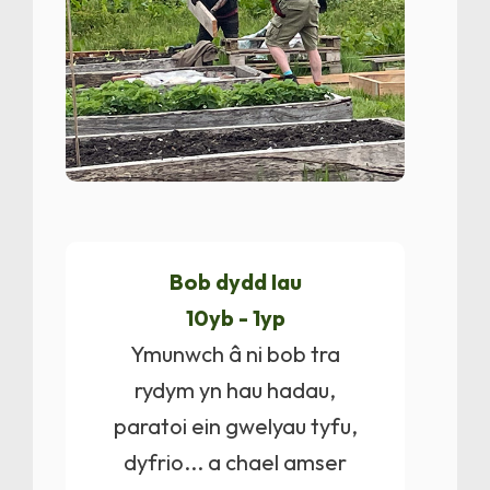
Bob dydd Iau
10yb - 1yp
Ymunwch â ni bob tra
rydym yn hau hadau,
paratoi ein gwelyau tyfu,
dyfrio... a chael amser