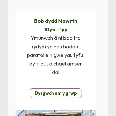
Bob dydd Mawrth
10yb - 1yp
Ymunwch â ni bob tra
rydym yn hau hadau,
paratoi ein gwelyau tyfu,
dyfrio... a chael amser
da!
Dysgwch am y grwp