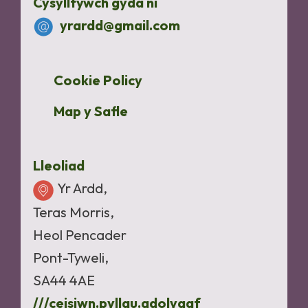
Cysylltywch gyda ni
yrardd@gmail.com
Cookie Policy
Map y Safle
Lleoliad
Yr Ardd,
Teras Morris,
Heol Pencader
Pont-Tyweli,
SA44 4AE
///ceisiwn.pyllau.adolygaf