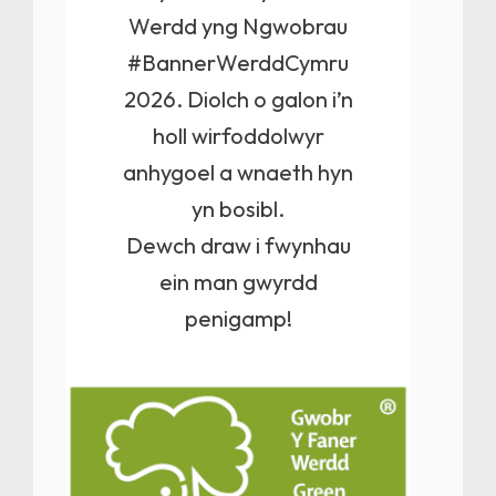
Werdd yng Ngwobrau
#BannerWerddCymru
2026. Diolch o galon i’n
holl wirfoddolwyr
anhygoel a wnaeth hyn
yn bosibl.
Dewch draw i fwynhau
ein man gwyrdd
penigamp!