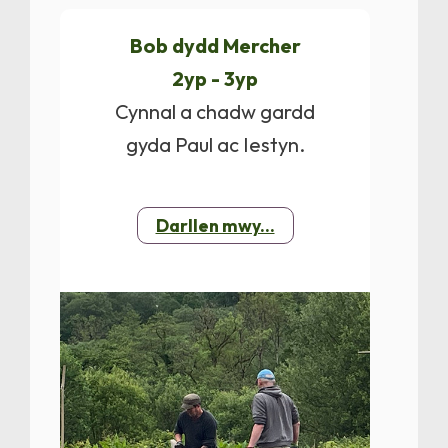
Bob dydd Mercher
2yp - 3yp
Cynnal a chadw gardd
gyda Paul ac Iestyn.
Darllen mwy...