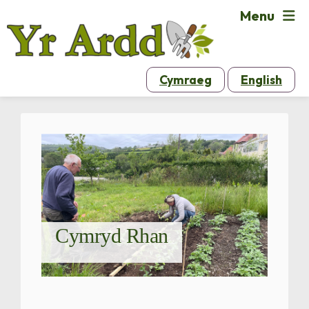
Menu
Cymraeg
English
Cymryd Rhan