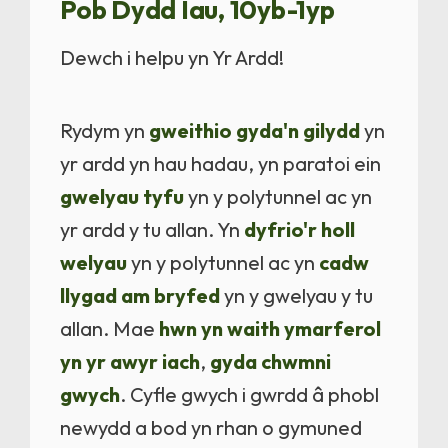
Pob Dydd Iau, 10yb-1yp
Dewch i helpu yn Yr Ardd!
Rydym yn
gweithio gyda'n gilydd
yn
yr ardd yn hau hadau, yn paratoi ein
gwelyau tyfu
yn y polytunnel ac yn
yr ardd y tu allan. Yn
dyfrio'r holl
welyau
yn y polytunnel ac yn
cadw
llygad am bryfed
yn y gwelyau y tu
allan. Mae
hwn yn waith ymarferol
yn yr awyr iach
,
gyda chwmni
gwych
. Cyfle gwych i gwrdd â phobl
newydd a bod yn rhan o gymuned