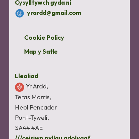
Cysylltywch gyda ni
yrardd@gmail.com
Cookie Policy
Map y Safle
Lleoliad
Yr Ardd,
Teras Morris,
Heol Pencader
Pont-Tyweli,
SA44 4AE
///ceisiwn.pyllau.adolygaf