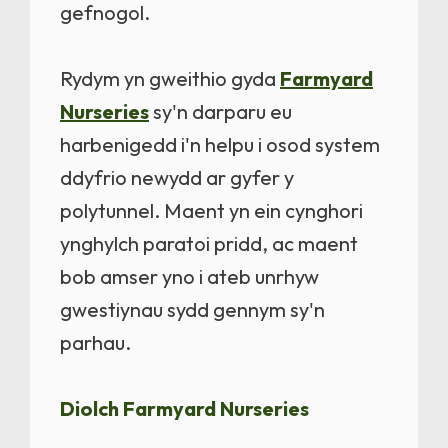
gefnogol.
Rydym yn gweithio gyda
Farmyard
Nurseries
sy'n darparu eu
harbenigedd i'n helpu i osod system
ddyfrio newydd ar gyfer y
polytunnel. Maent yn ein cynghori
ynghylch paratoi pridd, ac maent
bob amser yno i ateb unrhyw
gwestiynau sydd gennym sy'n
parhau.
Diolch Farmyard Nurseries