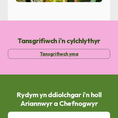
Tansgrifiwch i'n cylchlythyr
Tansgrifiwch yma
Rydym yn ddiolchgar i'n holl
Ariannwyr a Chefnogwyr