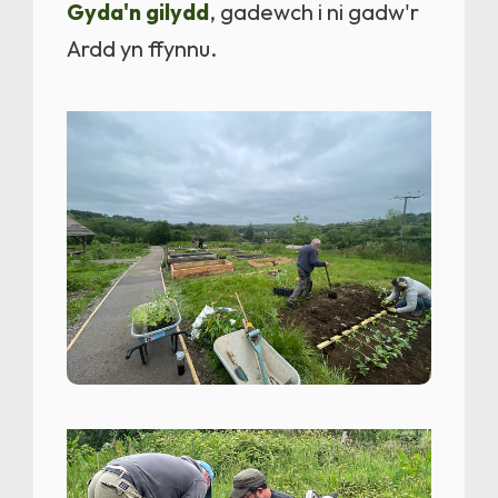
Gyda'n gilydd
, gadewch i ni gadw'r
Ardd yn ffynnu.