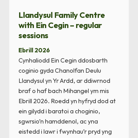
Llandysul Family Centre
with Ein Cegin – regular
sessions
Ebrill 2026
Cynhaliodd Ein Cegin ddosbarth
coginio gyda Chanolfan Deulu
Llandysul yn Yr Ardd, ar ddiwrnod
braf o haf bach Mihangel ym mis
Ebrill 2026. Roedd yn hyfryd dod at
ein gilydd i baratoi a choginio,
sgwrsio’n hamddenol, ac yna
eistedd i lawr i fwynhau’r pryd yng