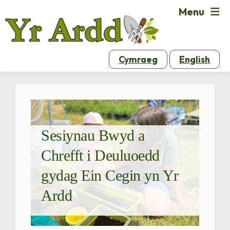
Menu
Cymraeg
English
Sesiynau Bwyd a
Chrefft i Deuluoedd
gydag Ein Cegin yn Yr
Ardd