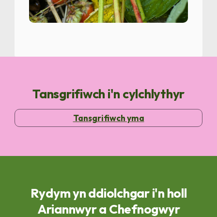
Tansgrifiwch i'n cylchlythyr
Tansgrifiwch yma
Rydym yn ddiolchgar i'n holl
Ariannwyr a Chefnogwyr