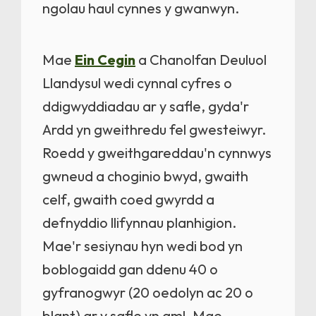
ngolau haul cynnes y gwanwyn.
Mae
Ein Cegin
a Chanolfan Deuluol
Llandysul wedi cynnal cyfres o
ddigwyddiadau ar y safle, gyda'r
Ardd yn gweithredu fel gwesteiwyr.
Roedd y gweithgareddau'n cynnwys
gwneud a choginio bwyd, gwaith
celf, gwaith coed gwyrdd a
defnyddio llifynnau planhigion.
Mae'r sesiynau hyn wedi bod yn
boblogaidd gan ddenu 40 o
gyfranogwyr (20 oedolyn ac 20 o
blant) ar y safle yn aml. Mae