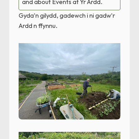
and about Events at Yr Ardd.
Gyda'n gilydd, gadewch i ni gadw'r
Ardd n ffynnu.